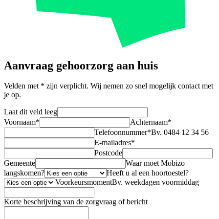
Aanvraag gehoorzorg aan huis
Velden met
*
zijn verplicht. Wij nemen zo snel mogelijk contact met
je op.
Laat dit veld leeg
Voornaam
*
Achternaam
*
Telefoonnummer
*
Bv. 0484 12 34 56
E-mailadres
*
Postcode
Gemeente
Waar moet Mobizo
langskomen?
Heeft u al een hoortoestel?
Voorkeursmoment
Bv. weekdagen voormiddag
Korte beschrijving van de zorgvraag of bericht