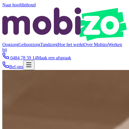
Naar hoofdinhoud
Oogzorg
Gehoorzorg
Tandzorg
Hoe het werkt
Over Mobizo
Werken
bij
0484 78 59 14
Maak een afspraak
Bel ons