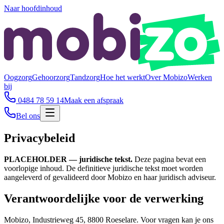
Naar hoofdinhoud
Oogzorg
Gehoorzorg
Tandzorg
Hoe het werkt
Over Mobizo
Werken
bij
0484 78 59 14
Maak een afspraak
Bel ons
Privacybeleid
PLACEHOLDER — juridische tekst.
Deze pagina bevat een
voorlopige inhoud. De definitieve juridische tekst moet worden
aangeleverd of gevalideerd door Mobizo en haar juridisch adviseur.
Verantwoordelijke voor de verwerking
Mobizo, Industrieweg 45, 8800 Roeselare. Voor vragen kan je ons